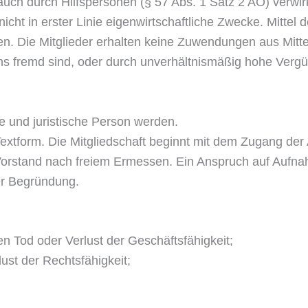
uch durch Hilfspersonen (§ 57 Abs. 1 Satz 2 AO) verwir
t nicht in erster Linie eigenwirtschaftliche Zwecke. Mittel 
 Die Mitglieder erhalten keine Zuwendungen aus Mittel
s fremd sind, oder durch unverhältnismäßig hohe Vergü
he und juristische Person werden.
in Textform. Die Mitgliedschaft beginnt mit dem Zugang d
Vorstand nach freiem Ermessen. Ein Anspruch auf Aufnah
er Begründung.
en Tod oder Verlust der Geschäftsfähigkeit;
lust der Rechtsfähigkeit;